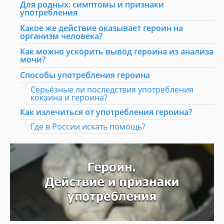
Для родных: симптомы и признаки
употребления
Какое же действие оказывает героин на
организм человека?
Как можно ускорить вывод героина из анализа
мочи?
Способы употребления героина
Серьёзные ли последствия употребления
кокаина и героина?
Как излечиться от употребления героина?
Где в России искать помощь?