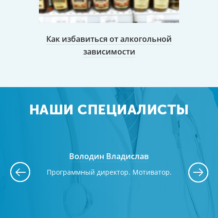
организм
Как избавиться от алкогольной
К
зависимости
НАШИ СПЕЦИАЛИСТЫ
им
Володин Владислав
Ба
ы №2.
Программный директор. Мотиватор.
Коорди